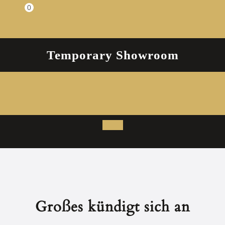
Zum
0
Einkaufswagen
Inhalt
springen
Temporary Showroom
Open
Button
Großes kündigt sich an