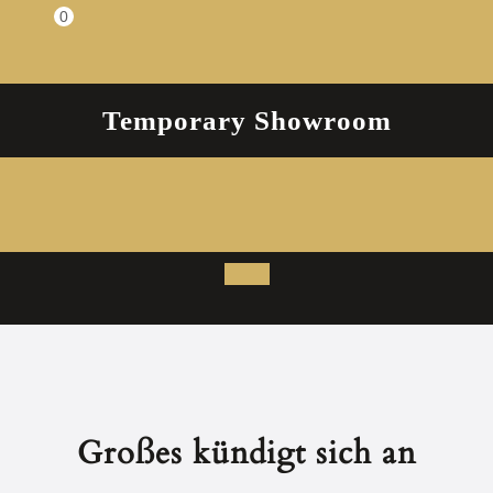
Zum
0
Einkaufswagen
Inhalt
springen
Temporary Showroom
Open
Button
Großes kündigt sich an