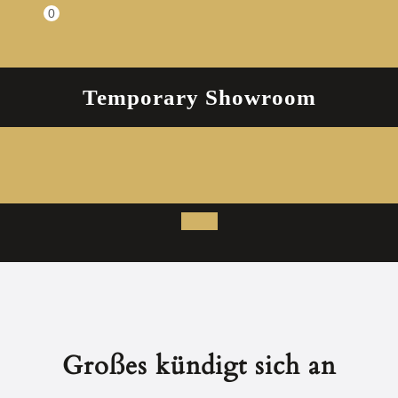
Zum
0
Einkaufswagen
Inhalt
springen
Temporary Showroom
Open
Button
Großes kündigt sich an