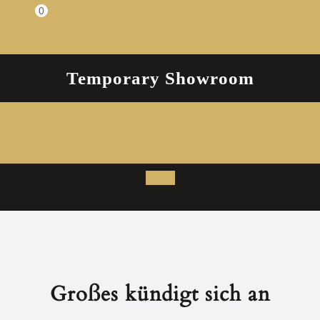
Zum
0
Einkaufswagen
Inhalt
springen
Temporary Showroom
Open
Button
Großes kündigt sich an