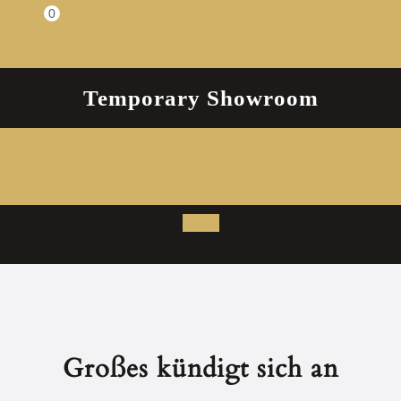
Zum
0
Einkaufswagen
Inhalt
springen
Temporary Showroom
Open
Button
Großes kündigt sich an