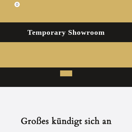
Zum
0
Einkaufswagen
Inhalt
springen
Temporary Showroom
Open
Button
Großes kündigt sich an