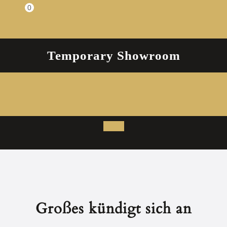
Zum
0
Einkaufswagen
Inhalt
springen
Temporary Showroom
Open
Button
Großes kündigt sich an