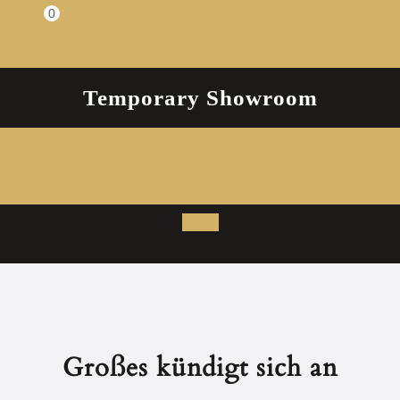
Zum
0
Einkaufswagen
Inhalt
springen
Temporary Showroom
Open
Button
Großes kündigt sich an