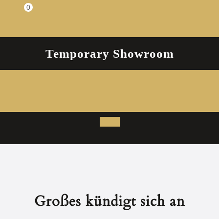
Zum
0
Einkaufswagen
Inhalt
springen
Temporary Showroom
Open
Button
Großes kündigt sich an