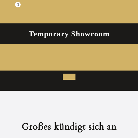
Zum
0
Einkaufswagen
Inhalt
springen
Temporary Showroom
Open
Button
Großes kündigt sich an