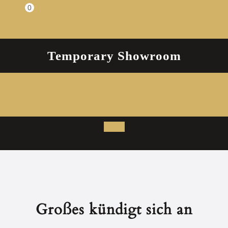
Zum
0
Einkaufswagen
Inhalt
springen
Temporary Showroom
Open
Button
Großes kündigt sich an