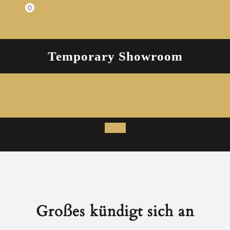
Zum
0
Einkaufswagen
Inhalt
springen
Temporary Showroom
Open
Button
Großes kündigt sich an