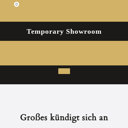
Zum
0
Einkaufswagen
Inhalt
springen
Temporary Showroom
Open
Button
Großes kündigt sich an