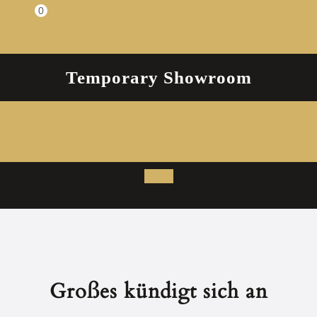
Zum
0
Einkaufswagen
Inhalt
springen
Temporary Showroom
Open
Button
Großes kündigt sich an