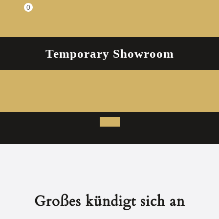
Zum
0
Einkaufswagen
Inhalt
springen
Temporary Showroom
Open
Button
Großes kündigt sich an