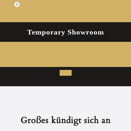
Zum
0
Einkaufswagen
Inhalt
springen
Temporary Showroom
Open
Button
Großes kündigt sich an