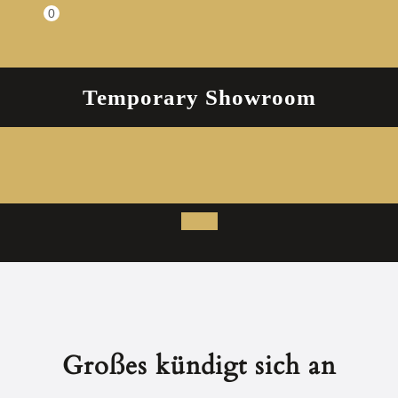
Zum
0
Einkaufswagen
Inhalt
springen
Temporary Showroom
Open
Button
Großes kündigt sich an