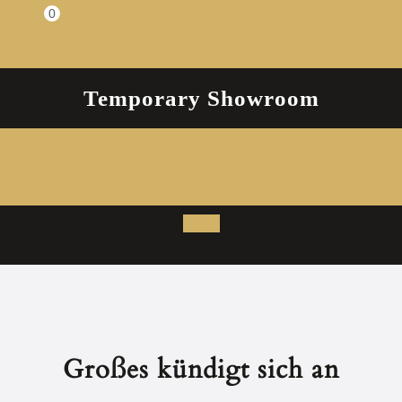
Zum
0
Einkaufswagen
Inhalt
springen
Temporary Showroom
Open
Button
Großes kündigt sich an